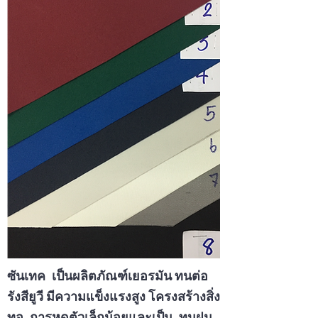
ซันเทค เป็นผลิตภัณฑ์เยอรมัน ทนต่อ
รังสียูวี มีความแข็งแรงสูง โครงสร้างสิ่ง
ทอ การหดตัวเล็กน้อยและเป็น ทนฝน